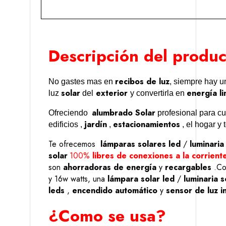
Descripción del produc
recibos de luz
No gastes mas en
, siempre hay un
solar
exterior
energía li
luz
del
y convertirla en
alumbrado Solar
Ofreciendo
profesional para cu
jardín
estacionamientos
edificios ,
,
, el hogar y 
Te ofrecemos
lámparas solares led
/
luminaria
solar
100%
libres de conexiones a la corriente
son
ahorradoras de energía
y
recargables
.Co
y 16w watts, una
lámpara solar led
/
luminaria s
leds
,
encendido automático
y
sensor de luz i
¿Como se usa?