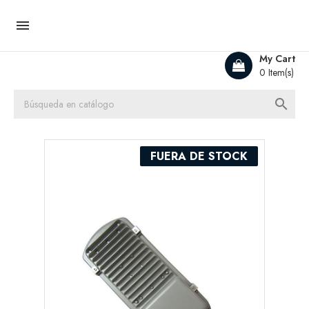

My Cart
0 Item(s)

FUERA DE STOCK