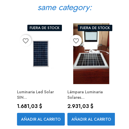
same category:
FUERA DE STOCK
FUERA DE STOCK
favorite_border
favorite_border
favorite_bord
Luminaria Led Solar
Lámpara Luminaria
Lámpa
SIN...
Solares...
Prec
775,
Precio
Precio
1.681,03 $
2.931,03 $
AÑA
AÑADIR AL CARRITO
AÑADIR AL CARRITO