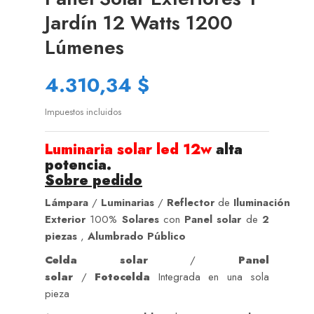
Jardín 12 Watts 1200
Lúmenes
4.310,34 $
Impuestos incluidos
Luminaria solar led
12w
alta
potencia
.
Sobre pedido
Lámpara
/
Luminarias
/
Reflector
de
Iluminación
Exterior
100%
Solares
con
Panel solar
de
2
piezas
,
Alumbrado Público
Celda solar
/
Panel
solar
/
Fotocelda
Integrada en una sola
pieza