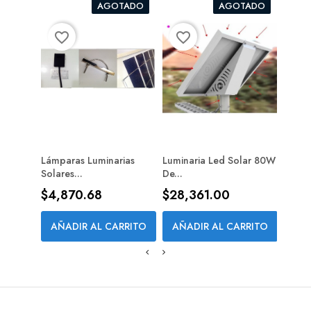
AGOTADO
AGOTADO
favorite_border
favorite_border
favorite_bord
Lámparas Luminarias
Luminaria Led Solar 80W
Lumin
Solares...
De...
10W..
Precio
Precio
Prec
$4,870.68
$28,361.00
$1,8
AÑADIR AL CARRITO
AÑADIR AL CARRITO
AÑA